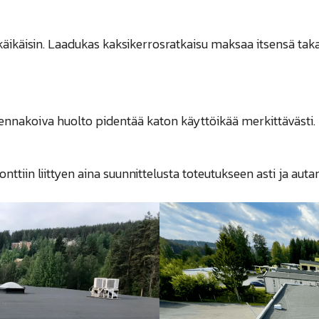
käikäisin. Laadukas kaksikerrosratkaisu maksaa itsensä taka
lä ennakoiva huolto pidentää katon käyttöikää merkittävästi.
tiin liittyen aina suunnittelusta toteutukseen asti ja au