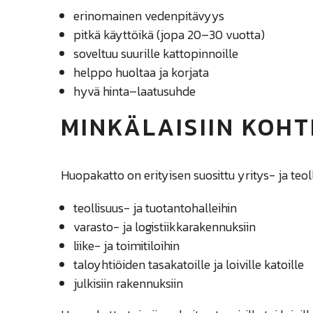
erinomainen vedenpitävyys
pitkä käyttöikä (jopa 20–30 vuotta)
soveltuu suurille kattopinnoille
helppo huoltaa ja korjata
hyvä hinta–laatusuhde
MINKÄLAISIIN KOHT
Huopakatto on erityisen suosittu yritys- ja teo
teollisuus- ja tuotantohalleihin
varasto- ja logistiikkarakennuksiin
liike- ja toimitiloihin
taloyhtiöiden tasakatoille ja loiville katoille
julkisiin rakennuksiin