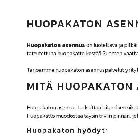
HUOPAKATON ASEN
Huopakaton asennus
on luotettava ja pitkäik
toteutettuna huopakatto kestää Suomen vaativ
Tarjoamme huopakaton asennuspalvelut yrityksi
MITÄ HUOPAKATON 
Huopakaton asennus tarkoittaa
bitumikermika
Huopakatto muodostaa täysin tiiviin pinnan, joka
Huopakaton hyödyt: