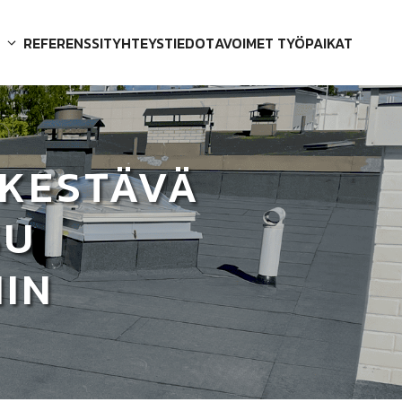
REFERENSSIT
YHTEYSTIEDOT
AVOIMET TYÖPAIKAT
KESTÄVÄ
SU
HIN