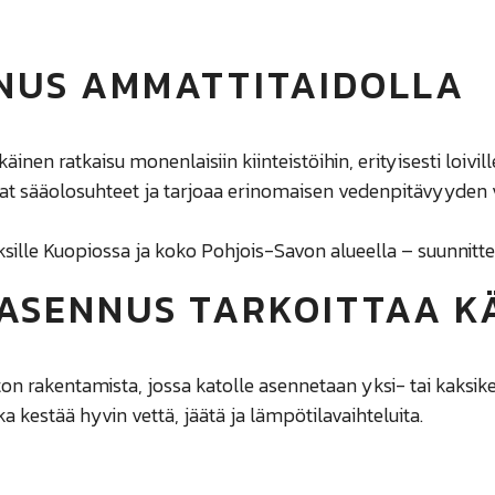
NUS AMMATTITAIDOLLA
äinen ratkaisu monenlaisiin kiinteistöihin, erityisesti loivill
at sääolosuhteet ja tarjoaa erinomaisen vedenpitävyyden
lle Kuopiossa ja koko Pohjois-Savon alueella – suunnitte
ASENNUS TARKOITTAA K
ton
rakentamista, jossa katolle asennetaan yksi- tai kaksik
 kestää hyvin vettä, jäätä ja lämpötilavaihteluita.