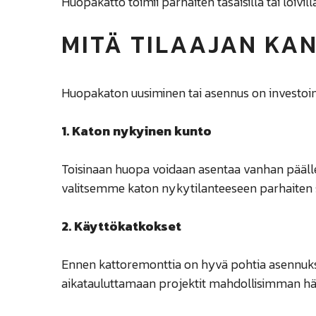
Huopakatto toimii parhaiten tasaisilla tai loivill
MITÄ TILAAJAN KA
Huopakaton uusiminen tai asennus on investoint
1. Katon nykyinen kunto
Toisinaan huopa voidaan asentaa vanhan päälle,
valitsemme katon nykytilanteeseen parhaiten 
2. Käyttökatkokset
Ennen kattoremonttia on hyvä pohtia asennuksen
aikatauluttamaan projektit mahdollisimman häi