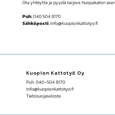
Ota yhteyttä ja pyydä tarjous huopakaton ase
Puh:
040 504 8170
Sähköposti:
info@kuopionkattotyo.fi
Kuopion Kattotyö Oy
Puh. 040–504 8170
info@kuopionkattotyo.fi
Tietosuojaseloste