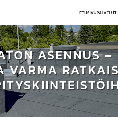
ETUSIVU
PALVELUT
ATON ASENNUS – 
A VARMA RATKAI
ITYSKIINTEISTÖI