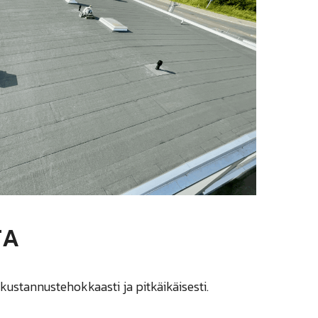
TA
stannustehokkaasti ja pitkäikäisesti.