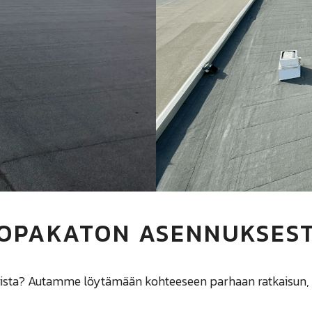
UOPAKATON ASENNUKSES
ista? Autamme löytämään kohteeseen parhaan ratkaisun, ku