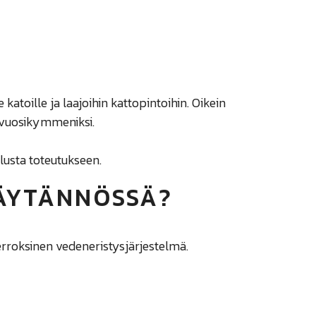
e katoille ja laajoihin kattopintoihin. Oikein
 vuosikymmeniksi.
lusta toteutukseen.
ÄYTÄNNÖSSÄ?
erroksinen vedeneristysjärjestelmä.