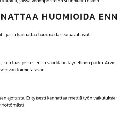
a katoilla, joissa vedenpoisto on suunniteltu oikein.
NNATTAA HUOMIOIDA EN
i, jossa kannattaa huomioida seuraavat asiat:
 kun taas joskus ensin vaaditaan täydellinen purku. Arvioi
sopivan toimintatavan.
 ajoitusta. Erityisesti kannattaa miettiä työn vaikutuksia
riöttömästi.